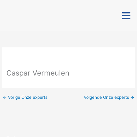
Ga
naar
de
inhoud
Caspar Vermeulen
←
Vorige Onze experts
Volgende Onze experts
→