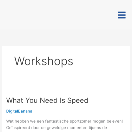
Ga
naar
de
inhoud
Workshops
What
You
What You Need Is Speed
Need
Is
DigitalBanana
Speed
Wat hebben we een fantastische sportzomer mogen beleven!
Geïnspireerd door de geweldige momenten tijdens de